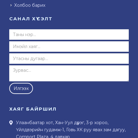
Холбоо барих
САНАЛ ХҮСЭЛТ
Илгээх
ХАЯГ БАЙРШИЛ
Улаанбаатар хот, Хан-Уул дүүрэг, 3-р хороо,
Үйлдвэрийн гудамж-1, Говь ХК руу явах зам дагуу,
Comport Plaza, 4 давхар